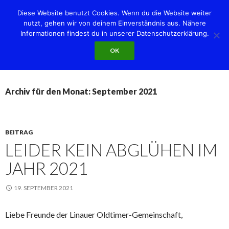
Diese Website benutzt Cookies. Wenn du die Website weiter
nutzt, gehen wir von deinem Einverständnis aus. Nähere
Informationen findest du in unserer Datenschutzerklärung.
Suchen
Linauer Oldtimer-Gemeinschaft e.V.
OK
SPRINGE
PRIMÄR
ZUM
MENÜ
INHALT
Archiv für den Monat: September 2021
BEITRAG
LEIDER KEIN ABGLÜHEN IM
JAHR 2021
19. SEPTEMBER 2021
Liebe Freunde der Linauer Oldtimer-Gemeinschaft,