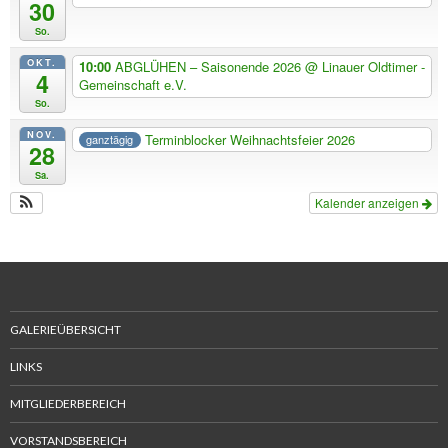
30
So.
OKT.
10:00
ABGLÜHEN – Saisonende 2026
@ Linauer Oldtimer -
4
Gemeinschaft e.V.
So.
NOV.
Terminblocker Weihnachtsfeier 2026
ganztägig
28
Sa.
Kalender anzeigen
GALERIEÜBERSICHT
LINKS
MITGLIEDERBEREICH
VORSTANDSBEREICH