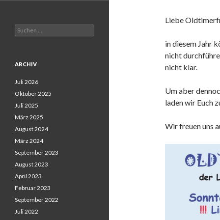
Liebe Oldtimerf
Suchen
nach:
in diesem Jahr k
nicht durchführe
ARCHIV
nicht klar.
Juli 2026
Um aber dennoch
Oktober 2025
laden wir Euch 
Juli 2025
März 2025
Wir freuen uns a
August 2024
März 2024
September 2023
August 2023
April 2023
Februar 2023
September 2022
Juli 2022