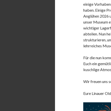
einige Vorhaben
haben. Einige Pr
Anglühen 2026 u
unser Museum et
wichtiger Lagerf
abteilen. Nun he
strukturieren, u
lehrreiches Muse
Für die nun kom
Euch ein gemütli
kuschlige Atmos
Wir freuen uns s
Eure Linauer Ol