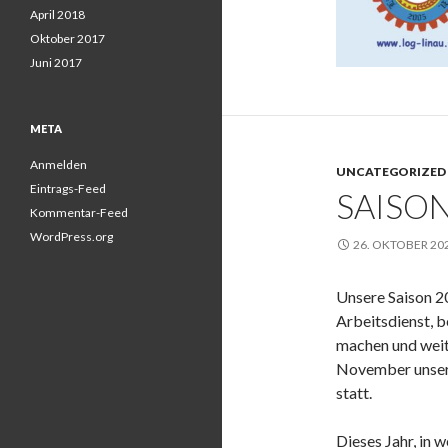
April 2018
Oktober 2017
Juni 2017
META
Anmelden
UNCATEGORIZED
Eintrags-Feed
SAISO
Kommentar-Feed
WordPress.org
26. OKTOBER 20
Unsere Saison 2
Arbeitsdienst, 
machen und weit
November unsere
statt.
Dieses Jahr, in 