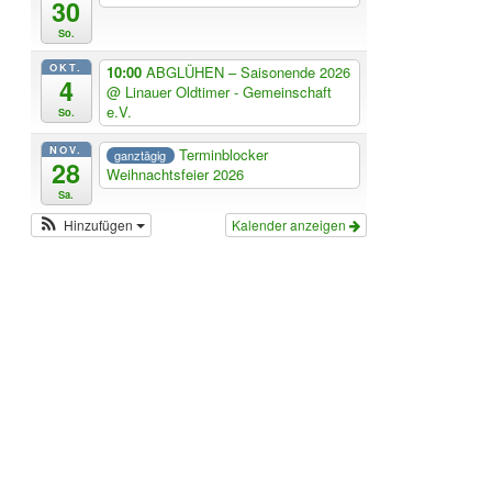
30
So.
OKT.
10:00
ABGLÜHEN – Saisonende 2026
4
@ Linauer Oldtimer - Gemeinschaft
e.V.
So.
NOV.
Terminblocker
ganztägig
28
Weihnachtsfeier 2026
Sa.
Hinzufügen
Kalender anzeigen