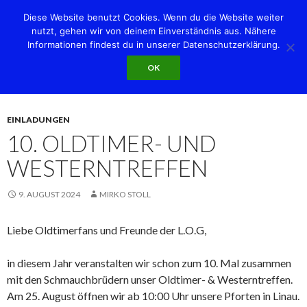
Diese Website benutzt Cookies. Wenn du die Website weiter
nutzt, gehen wir von deinem Einverständnis aus. Nähere
Informationen findest du in unserer Datenschutzerklärung.
Suchen
Linauer Oldtimer-Gemeinschaft e.V.
OK
SPRINGE
PRIMÄR
ZUM
MENÜ
INHALT
EINLADUNGEN
10. OLDTIMER- UND
WESTERNTREFFEN
9. AUGUST 2024
MIRKO STOLL
Liebe Oldtimerfans und Freunde der L.O.G,
in diesem Jahr veranstalten wir schon zum 10. Mal zusammen
mit den Schmauchbrüdern unser Oldtimer- & Westerntreffen.
Am 25. August öffnen wir ab 10:00 Uhr unsere Pforten in Linau.