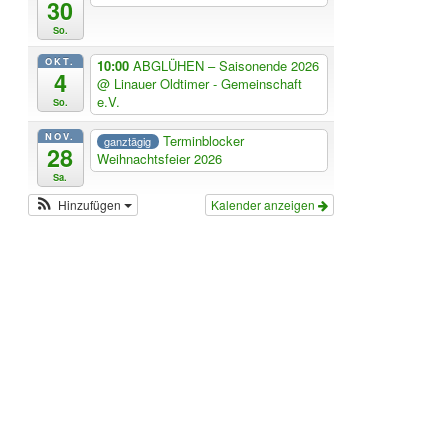
30
So.
OKT.
10:00
ABGLÜHEN – Saisonende 2026
4
@ Linauer Oldtimer - Gemeinschaft
e.V.
So.
NOV.
Terminblocker
ganztägig
28
Weihnachtsfeier 2026
Sa.
Hinzufügen
Kalender anzeigen