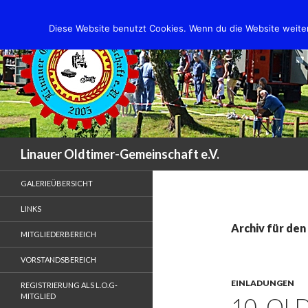
Diese Website benutzt Cookies. Wenn du die Website weiter
Suchen
Linauer Oldtimer-Gemeinschaft e.V.
GALERIEÜBERSICHT
LINKS
Archiv für de
MITGLIEDERBEREICH
VORSTANDSBEREICH
EINLADUNGEN
REGISTRIERUNG ALS L.O.G-
MITGLIED
10. OL