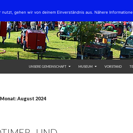
 nutzt, gehen wir von deinem Einverständnis aus. Nähere Informatione
SPRINGE ZUM INHALT
UNSERE GEMEINSCHAFT
MUSEUM
VORSTAND
T
n Monat: August 2024
DTIMER- UND