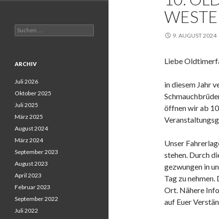
WESTE
Suchen
9. AUGUST 2024
nach:
Liebe Oldtimerf
ARCHIV
Juli 2026
in diesem Jahr 
Oktober 2025
Schmauchbrüdern
Juli 2025
öffnen wir ab 10
März 2025
Veranstaltungsge
August 2024
März 2024
Unser Fahrerlag
September 2023
stehen. Durch di
August 2023
gezwungen in un
April 2023
Tag zu nehmen. D
Februar 2023
Ort. Nähere Info
September 2022
auf Euer Verstän
Juli 2022