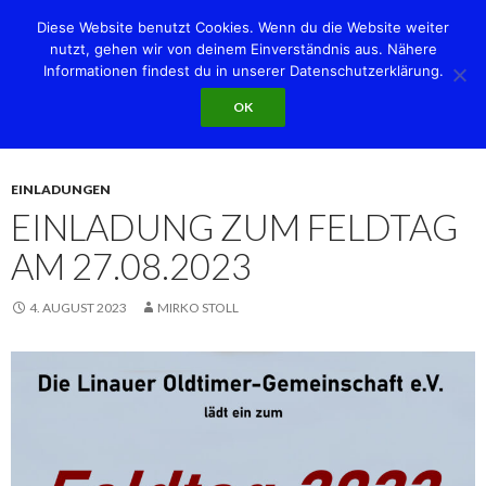
Diese Website benutzt Cookies. Wenn du die Website weiter
nutzt, gehen wir von deinem Einverständnis aus. Nähere
Informationen findest du in unserer Datenschutzerklärung.
Suchen
Linauer Oldtimer-Gemeinschaft e.V.
OK
SPRINGE
PRIMÄR
ZUM
MENÜ
INHALT
EINLADUNGEN
EINLADUNG ZUM FELDTAG
AM 27.08.2023
4. AUGUST 2023
MIRKO STOLL