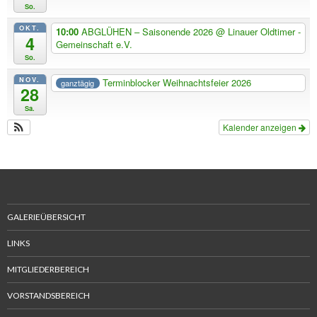
So.
OKT.
10:00
ABGLÜHEN – Saisonende 2026
@ Linauer Oldtimer -
4
Gemeinschaft e.V.
So.
NOV.
Terminblocker Weihnachtsfeier 2026
ganztägig
28
Sa.
Kalender anzeigen
GALERIEÜBERSICHT
LINKS
MITGLIEDERBEREICH
VORSTANDSBEREICH