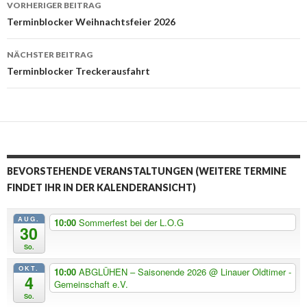
Beitrags-
VORHERIGER BEITRAG
Navigation
Terminblocker Weihnachtsfeier 2026
NÄCHSTER BEITRAG
Terminblocker Treckerausfahrt
BEVORSTEHENDE VERANSTALTUNGEN (WEITERE TERMINE
FINDET IHR IN DER KALENDERANSICHT)
AUG.
10:00
Sommerfest bei der L.O.G
30
So.
OKT.
10:00
ABGLÜHEN – Saisonende 2026
@ Linauer Oldtimer -
4
Gemeinschaft e.V.
So.