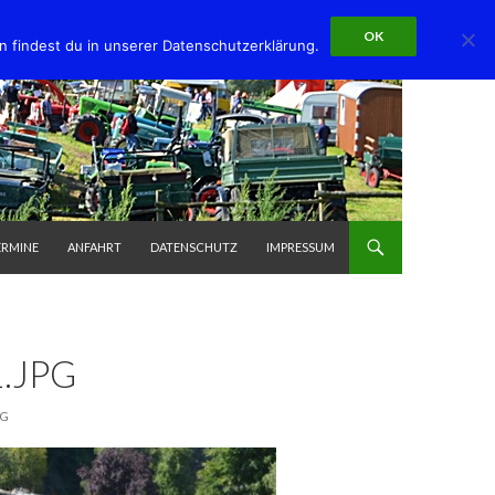
OK
n findest du in unserer Datenschutzerklärung.
ERMINE
ANFAHRT
DATENSCHUTZ
IMPRESSUM
.JPG
PG