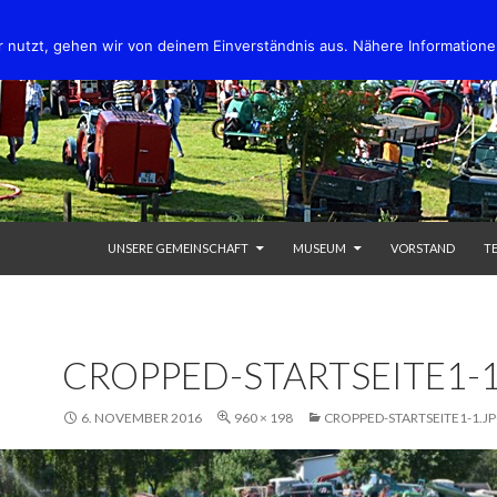
 nutzt, gehen wir von deinem Einverständnis aus. Nähere Informatione
SPRINGE ZUM INHALT
UNSERE GEMEINSCHAFT
MUSEUM
VORSTAND
T
CROPPED-STARTSEITE1-1
6. NOVEMBER 2016
960 × 198
CROPPED-STARTSEITE1-1.J